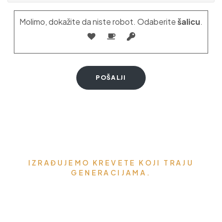
Molimo, dokažite da niste robot. Odaberite
šalicu
.
IZRAĐUJEMO KREVETE KOJI TRAJU
GENERACIJAMA.
Možemo napraviti krevet za
vaše mirne snove