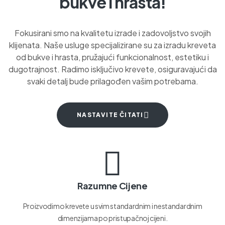
bukve i hrasta!
Fokusirani smo na kvalitetu izrade i zadovoljstvo svojih
klijenata. Naše usluge specijalizirane su za izradu kreveta
od bukve i hrasta, pružajući funkcionalnost, estetiku i
dugotrajnost. Radimo isključivo krevete, osiguravajući da
svaki detalj bude prilagođen vašim potrebama.
NASTAVITE ČITATI
Razumne Cijene
Proizvodimo krevete u svim standardnim i nestandardnim
dimenzijama po pristupačnoj cijeni.