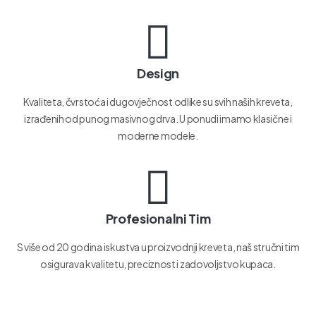
Design
Kvaliteta, čvrstoća i dugovječnost odlike su svih naših kreveta,
izrađenih od punog masivnog drva. U ponudi imamo klasične i
moderne modele.
Profesionalni Tim
S više od 20 godina iskustva u proizvodnji kreveta, naš stručni tim
osigurava kvalitetu, preciznost i zadovoljstvo kupaca.