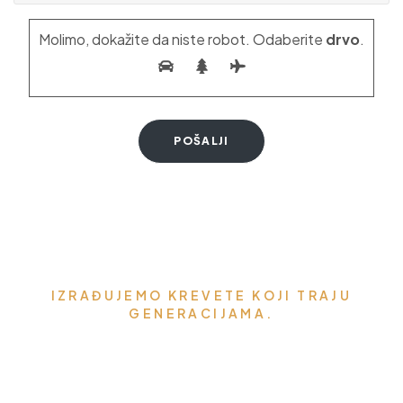
Molimo, dokažite da niste robot. Odaberite
drvo
.
IZRAĐUJEMO KREVETE KOJI TRAJU
GENERACIJAMA.
Možemo napraviti krevet za
vaše mirne snove