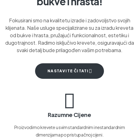
bukve i hrasta!
Fokusirani smo na kvalitetu izrade i zadovoljstvo svojih
klijenata. Naše usluge specijalizirane su za izradu kreveta
od bukve i hrasta, pružajući funkcionalnost, estetiku i
dugotrajnost. Radimo isključivo krevete, osiguravajući da
svaki detalj bude prilagođen vašim potrebama.
NASTAVITE ČITATI
Razumne Cijene
Proizvodimo krevete u svim standardnim i nestandardnim
dimenzijama po pristupačnoj cijeni.