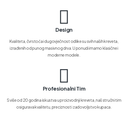
Design
Kvaliteta, čvrstoća i dugovječnost odlike su svih naših kreveta,
izrađenih od punog masivnog drva. U ponudi imamo klasične i
moderne modele.
Profesionalni Tim
S više od 20 godina iskustva u proizvodnji kreveta, naš stručni tim
osigurava kvalitetu, preciznost i zadovoljstvo kupaca.