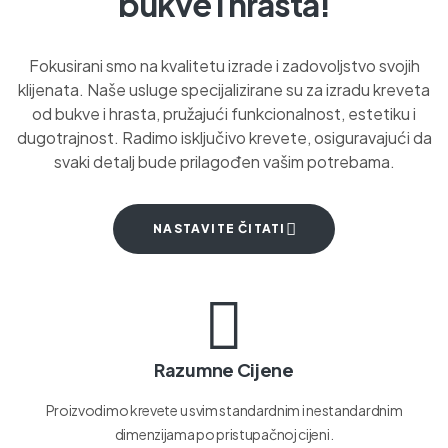
bukve i hrasta!
Fokusirani smo na kvalitetu izrade i zadovoljstvo svojih
klijenata. Naše usluge specijalizirane su za izradu kreveta
od bukve i hrasta, pružajući funkcionalnost, estetiku i
dugotrajnost. Radimo isključivo krevete, osiguravajući da
svaki detalj bude prilagođen vašim potrebama.
NASTAVITE ČITATI
Razumne Cijene
Proizvodimo krevete u svim standardnim i nestandardnim
dimenzijama po pristupačnoj cijeni.