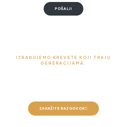
IZRAĐUJEMO KREVETE KOJI TRAJU
GENERACIJAMA.
Možemo napraviti krevet za
vaše mirne snove
ZAKAŽITE RAZGOVOR