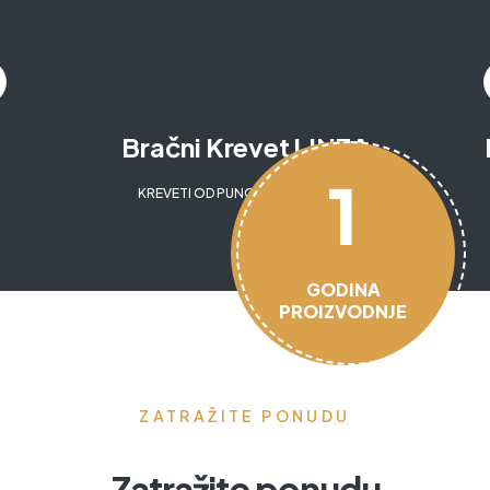
Bračni Krevet LINEA
1
KREVETI OD PUNOG DRVA
,
LINEA
GODINA
PROIZVODNJE
ZATRAŽITE PONUDU
Zatražite ponudu