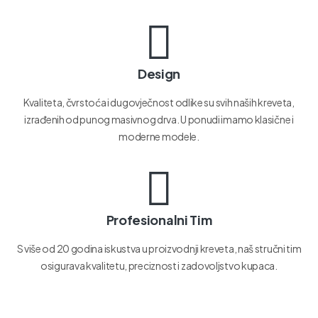
Design
Kvaliteta, čvrstoća i dugovječnost odlike su svih naših kreveta,
izrađenih od punog masivnog drva. U ponudi imamo klasične i
moderne modele.
Profesionalni Tim
S više od 20 godina iskustva u proizvodnji kreveta, naš stručni tim
osigurava kvalitetu, preciznost i zadovoljstvo kupaca.