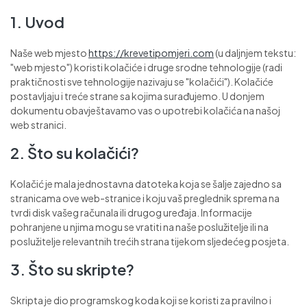
1. Uvod
Naše web mjesto
https://krevetipomjeri.com
(u daljnjem tekstu:
"web mjesto") koristi kolačiće i druge srodne tehnologije (radi
praktičnosti sve tehnologije nazivaju se "kolačići"). Kolačiće
postavljaju i treće strane sa kojima surađujemo. U donjem
dokumentu obavještavamo vas o upotrebi kolačića na našoj
web stranici.
2. Što su kolačići?
Kolačić je mala jednostavna datoteka koja se šalje zajedno sa
stranicama ove web-stranice i koju vaš preglednik sprema na
tvrdi disk vašeg računala ili drugog uređaja. Informacije
pohranjene u njima mogu se vratiti na naše poslužitelje ili na
poslužitelje relevantnih trećih strana tijekom sljedećeg posjeta.
3. Što su skripte?
Skripta je dio programskog koda koji se koristi za pravilno i