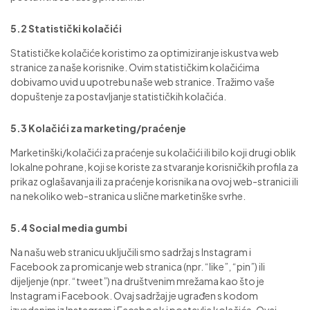
5.2 Statistički kolačići
Statističke kolačiće koristimo za optimiziranje iskustva web
stranice za naše korisnike. Ovim statističkim kolačićima
dobivamo uvid u upotrebu naše web stranice. Tražimo vaše
dopuštenje za postavljanje statističkih kolačića.
5.3 Kolačići za marketing/praćenje
Marketinški/kolačići za praćenje su kolačići ili bilo koji drugi oblik
lokalne pohrane, koji se koriste za stvaranje korisničkih profila za
prikaz oglašavanja ili za praćenje korisnika na ovoj web-stranici ili
na nekoliko web-stranica u slične marketinške svrhe.
5.4 Social media gumbi
Na našu web stranicu uključili smo sadržaj s Instagram i
Facebook za promicanje web stranica (npr. “like”, “pin”) ili
dijeljenje (npr. “tweet”) na društvenim mrežama kao što je
Instagram i Facebook. Ovaj sadržaj je ugrađen s kodom