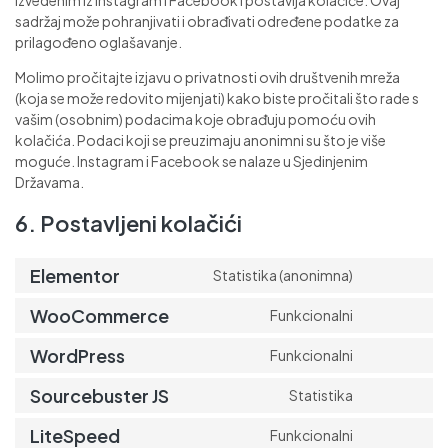
izvedenim iz Instagram i Facebook i postavlja kolačiće. Ovaj
sadržaj može pohranjivati i obrađivati određene podatke za
prilagođeno oglašavanje.
Molimo pročitajte izjavu o privatnosti ovih društvenih mreža
(koja se može redovito mijenjati) kako biste pročitali što rade s
vašim (osobnim) podacima koje obrađuju pomoću ovih
kolačića. Podaci koji se preuzimaju anonimni su što je više
moguće. Instagram i Facebook se nalaze u Sjedinjenim
Državama.
6. Postavljeni kolačići
Elementor
Statistika (anonimna)
WooCommerce
Funkcionalni
WordPress
Funkcionalni
Sourcebuster JS
Statistika
LiteSpeed
Funkcionalni