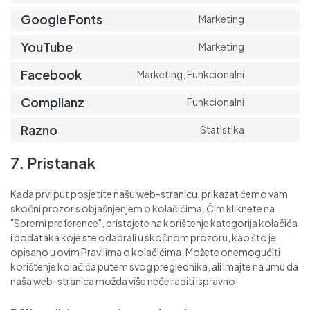
Google Fonts
Marketing
YouTube
Marketing
Facebook
Marketing, Funkcionalni
Complianz
Funkcionalni
Razno
Statistika
7. Pristanak
Kada prvi put posjetite našu web-stranicu, prikazat ćemo vam
skočni prozor s objašnjenjem o kolačićima. Čim kliknete na
"Spremi preference", pristajete na korištenje kategorija kolačića
i dodataka koje ste odabrali u skočnom prozoru, kao što je
opisano u ovim Pravilima o kolačićima. Možete onemogućiti
korištenje kolačića putem svog preglednika, ali imajte na umu da
naša web-stranica možda više neće raditi ispravno.