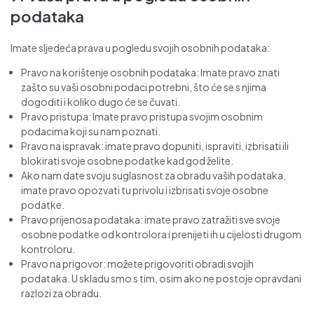
podataka
Imate sljedeća prava u pogledu svojih osobnih podataka:
Pravo na korištenje osobnih podataka: Imate pravo znati
zašto su vaši osobni podaci potrebni, što će se s njima
dogoditi i koliko dugo će se čuvati.
Pravo pristupa: Imate pravo pristupa svojim osobnim
podacima koji su nam poznati.
Pravo na ispravak: imate pravo dopuniti, ispraviti, izbrisati ili
blokirati svoje osobne podatke kad god želite.
Ako nam date svoju suglasnost za obradu vaših podataka,
imate pravo opozvati tu privolu i izbrisati svoje osobne
podatke.
Pravo prijenosa podataka: imate pravo zatražiti sve svoje
osobne podatke od kontrolora i prenijeti ih u cijelosti drugom
kontroloru.
Pravo na prigovor: možete prigovoriti obradi svojih
podataka. U skladu smo s tim, osim ako ne postoje opravdani
razlozi za obradu.