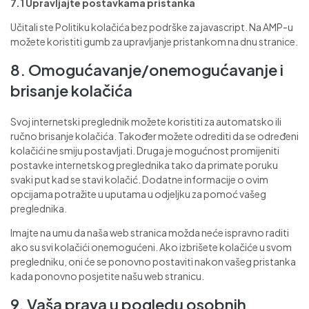
7.1 Upravljajte postavkama pristanka
Učitali ste Politiku kolačića bez podrške za javascript. Na AMP-u
možete koristiti gumb za upravljanje pristankom na dnu stranice.
8. Omogućavanje/onemogućavanje i
brisanje kolačića
Svoj internetski preglednik možete koristiti za automatsko ili
ručno brisanje kolačića. Također možete odrediti da se određeni
kolačići ne smiju postavljati. Druga je mogućnost promijeniti
postavke internetskog preglednika tako da primate poruku
svaki put kad se stavi kolačić. Dodatne informacije o ovim
opcijama potražite u uputama u odjeljku za pomoć vašeg
preglednika.
Imajte na umu da naša web stranica možda neće ispravno raditi
ako su svi kolačići onemogućeni. Ako izbrišete kolačiće u svom
pregledniku, oni će se ponovno postaviti nakon vašeg pristanka
kada ponovno posjetite našu web stranicu.
9. Vaša prava u pogledu osobnih