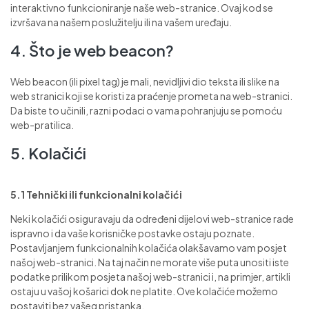
interaktivno funkcioniranje naše web-stranice. Ovaj kod se
izvršava na našem poslužitelju ili na vašem uređaju.
4. Što je web beacon?
Web beacon (ili pixel tag) je mali, nevidljivi dio teksta ili slike na
web stranici koji se koristi za praćenje prometa na web-stranici.
Da biste to učinili, razni podaci o vama pohranjuju se pomoću
web-pratilica.
5. Kolačići
5.1 Tehnički ili funkcionalni kolačići
Neki kolačići osiguravaju da određeni dijelovi web-stranice rade
ispravno i da vaše korisničke postavke ostaju poznate.
Postavljanjem funkcionalnih kolačića olakšavamo vam posjet
našoj web-stranici. Na taj način ne morate više puta unositi iste
podatke prilikom posjeta našoj web-stranici i, na primjer, artikli
ostaju u vašoj košarici dok ne platite. Ove kolačiće možemo
postaviti bez vašeg pristanka.