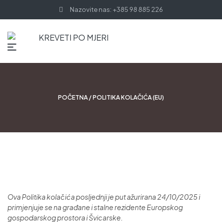
Nazovite nas: +385 98 885 226
POČETNA
/ POLITIKA KOLAČIĆA (EU)
Ova Politika kolačića posljednji je put ažurirana 24/10/2025 i
primjenjuje se na građane i stalne rezidente Europskog
gospodarskog prostora i Švicarske.