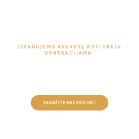
IZRAĐUJEMO KREVETE KOJI TRAJU
GENERACIJAMA.
Možemo napraviti krevet za
vaše mirne snove
ZAKAŽITE RAZGOVOR