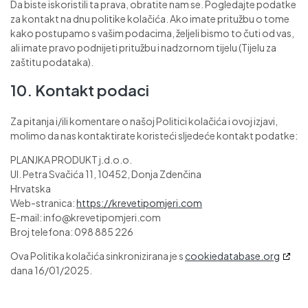
Da biste iskoristili ta prava, obratite nam se. Pogledajte podatke
za kontakt na dnu politike kolačića. Ako imate pritužbu o tome
kako postupamo s vašim podacima, željeli bismo to čuti od vas,
ali imate pravo podnijeti pritužbu i nadzornom tijelu (Tijelu za
zaštitu podataka).
10. Kontakt podaci
Za pitanja i/ili komentare o našoj Politici kolačića i ovoj izjavi,
molimo da nas kontaktirate koristeći sljedeće kontakt podatke:
PLANJKA PRODUKT j.d.o.o.
Ul. Petra Svačića 11, 10452, Donja Zdenčina
Hrvatska
Web-stranica:
https://krevetipomjeri.com
E-mail:
info@
krevetipomjeri.com
Broj telefona: 098 885 226
Ova Politika kolačića sinkronizirana je s
cookiedatabase.org
dana 16/01/2025.